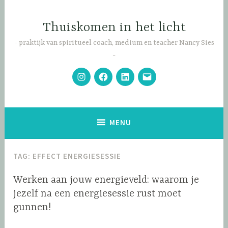
Naar
de
Thuiskomen in het licht
inhoud
springen
praktijk van spiritueel coach, medium en teacher Nancy Sies
instagram
facebook
Linkedin
Infomail
MENU
TAG:
EFFECT ENERGIESESSIE
Werken aan jouw energieveld: waarom je
jezelf na een energiesessie rust moet
gunnen!
0
a