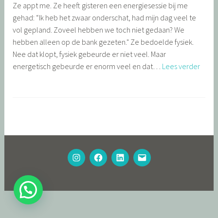
Ze appt me. Ze heeft gisteren een energiesessie bij me
6
d
gehad: “Ik heb het zwaar onderschat, had mijn dag veel te
/
m
vol gepland. Zoveel hebben we toch niet gedaan? We
0
i
hebben alleen op de bank gezeten." Ze bedoelde fysiek.
8
n
Nee dat klopt, fysiek gebeurde er niet veel. Maar
/
Werk
energetisch gebeurde er enorm veel en dat…
Lees verder
2
aan
0
jouw
2
G
energ
5
e
waar
t
je
a
jezelf
g
na
g
INSTAGRAM
FACEBOOK
LINKEDIN
INFOMAIL
een
e
energ
d
rust
c
moet
h
gunn
a